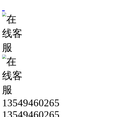
13549460265
13549460265